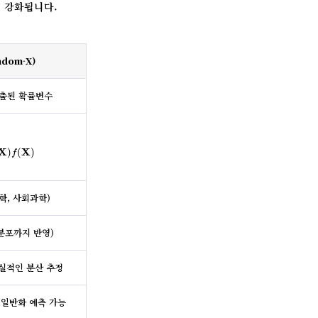
이 강화됩니다.
dom-X)
출된 확률변수
:
)
f
(
X
)
X
X
)
(
)
f
학, 사회과학)
분포까지 반영)
현실적인 분산 추정
 일반화 예측 가능