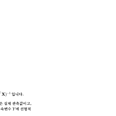
∑
i
X
i
1
X
i
2
∑
i
X
i
2
2
]
⊤
X
)
−
1
⊤
입니다.
−
1
X
)
 점은 실제 관측값이고,
Y
종속변수
에 선형적
Y