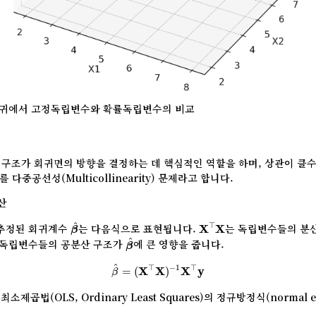
선형회귀에서 고정독립변수와 확률독립변수의 비교
 구조가 회귀면의 방향을 결정하는 데 핵심적인 역할을 하며, 상관이 클
다중공선성(Multicollinearity) 문제라고 합니다.
산
β
^
X
⊤
X
^
⊤
추정된 회귀계수
는 다음식으로 표현됩니다.
는 독립변수들의 분
X
X
β
β
^
^
, 독립변수들의 공분산 구조가
에 큰 영향을 줍니다.
β
β
^
=
(
X
⊤
X
)
−
1
X
⊤
y
^
⊤
⊤
−
1
=
(
X
X
)
X
y
β
 최소제곱법(OLS, Ordinary Least Squares)의 정규방정식(normal eq
β
^