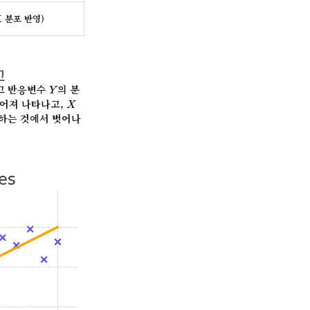
 분포 반영)
X
교
Y
고 반응변수
의 분
Y
X
어져 나타나고,
X
하는 것에서 벗어나