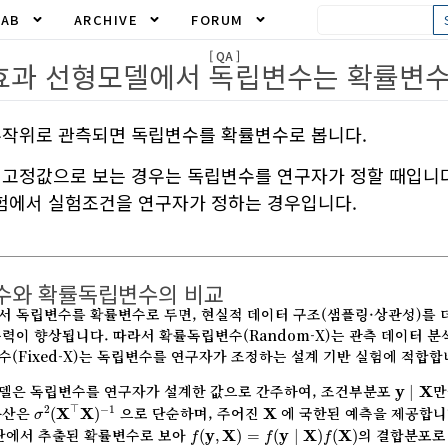
LAB
ARCHIVE
FORUM
[ QA ]
효과 선형모델에서 독립변수는 확률변수
무작위로 관측되면 독립변수를 확률변수로 봅니다.
 고정값으로 보는 경우는 독립변수를 연구자가 정할 때입니다
험에서 실험조건을 연구자가 정하는 경우입니다.
변수와 확률독립변수의 비교
 독립변수를 확률변수로 두면, 현실적 데이터 구조(샘플링·상관성)를 더
력이 향상됩니다. 따라서 확률독립변수(Random-X)는 관측 데이터 
수(Fixed-X)는 독립변수를 연구자가 조정하는 설계 기반 실험에 적합합
y
∣
X
델은 독립변수를 연구자가 설계한 값으로 간주하여, 조건부분포
만
y
∣
X
σ
2
(
X
⊤
X
)
−
1
X
⊤
분산은
으로 단순하며, 주어진
에 국한된 예측을 제공합니
2
−
1
(
X
X
)
X
σ
f
(
y
,
X
)
=
f
(
y
∣
X
)
f
(
X
)
단에서 추출된 확률변수로 보아
의 결합분포로
(
y
,
X
)
=
(
y
∣
X
)
(
X
)
f
f
f