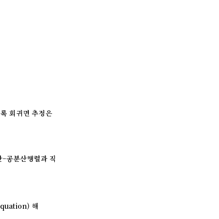
수록 회귀면 추정은
산–공분산행렬과 직
uation) 해