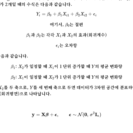
가 2개일 때의 수식은 다음과 같습니다.
Y
i
=
β
0
+
β
1
X
i
1
+
β
2
X
i
2
+
ϵ
i
=
+
+
+
Y
β
β
X
β
X
ϵ
0
1
1
2
2
i
i
i
i
β
0
여기서,
는 절편
β
0
β
1
β
2
X
1
X
2
과
는 각각
과
의 효과(회귀계수)
β
β
X
X
1
2
1
2
ϵ
i
는 오차항
ϵ
i
다음과 같습니다.
β
1
X
2
X
1
Y
:
가 일정할 때
이 1 단위 증가할 때
의 평균 변화량
β
X
X
Y
1
2
1
β
2
X
1
X
2
Y
:
이 일정할 때
가 1 단위 증가할 때
의 평균 변화량
β
X
X
Y
2
1
2
X
2
Y
를 두 축으로,
를 세 번째 축으로 두면 데이터가 3차원 공간에 분포하
X
Y
2
(회귀평면)으로 나타납니다.
y
=
X
β
+
ϵ
,
ϵ
∼
N
(
0
,
σ
2
I
n
)
2
y
=
X
+
,
∼
(
0
,
I
)
N
β
ϵ
ϵ
σ
n
X
=
[
1
X
11
X
12
⋮
⋮
⋮
1
X
n
1
X
n
2
]
,
β
=
[
β
0
β
1
β
2
]
,
y
=
[
Y
1
⋮
Y
n
]