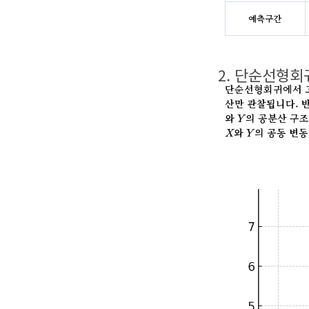
예측구간
2. 단순선형
단순선형회귀에서 고
산만 관찰됩니다. 
Y
와
의 공분산 구
Y
X
Y
와
의 공동 변
X
Y