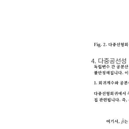
Fig. 2. 다중
4. 다중공선성
독립변수 간 공분산
불안정해집니다. 이를 
1. 회귀계수와 공분
다중선형회귀에서 
접 관련됩니다. 즉
β
^
^
여기서,
는
β