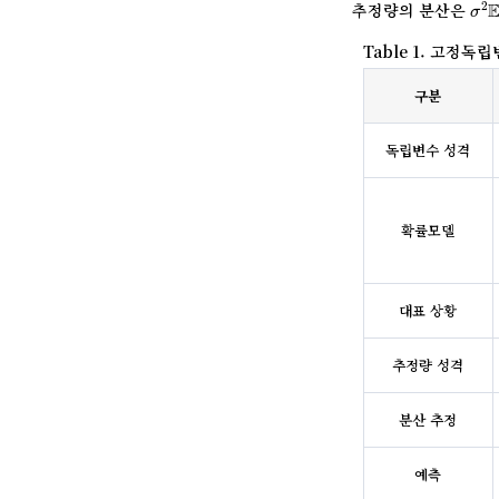
σ
2
추정량의 분산은
2
σ
Table 1. 고정
구분
독립변수 성격
확률모델
대표 상황
추정량 성격
분산 추정
예측