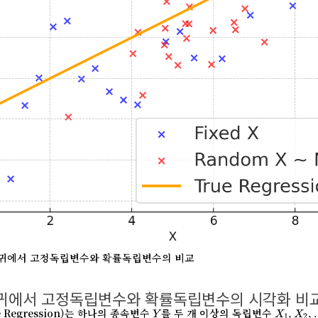
선형회귀에서 고정독립변수와 확률독립변수의 비교
회귀에서 고정독립변수와 확률독립변수의 시각화 비
Y
X
1
,
X
2
,
e Regression)는 하나의 종속변수
를 두 개 이상의 독립변수
,
,
Y
X
X
1
2