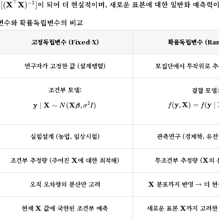
E
[
(
X
⊤
X
)
−
1
]
⊤
E
이 되어 더 현실적이며, 새로운 표본에 대한 일반화 예측력
−
1
[
(
X
X
)
]
독립변수와 확률독립변수의 비교
고정독립변수 (Fixed-X)
확률독립변수 (Ran
연구자가 고정한 값 (설계행렬)
모집단에서 무작위로 추
조건부 모델:
결합 모델
y
∣
X
∼
N
(
X
β
,
σ
2
I
)
f
(
y
,
X
)
=
f
(
y
∣
X
y
X
y
2
(
,
)
=
(
∣
y
X
X
∣
∼
(
,
)
f
f
β
N
σ
I
실험설계 (농업, 임상시험)
관측연구 (경제학, 유전
X
X
조건부 추정량 (주어진 
에 대한 최적해)
무조건부 추정량 (
의 
X
X
X
오직 오차항의 분산만 고려
 분포까지 반영 → 더 
X
X
X
현재 
 값에 국한된 조건부 예측
새로운 표본 
까지 고려한
X
X