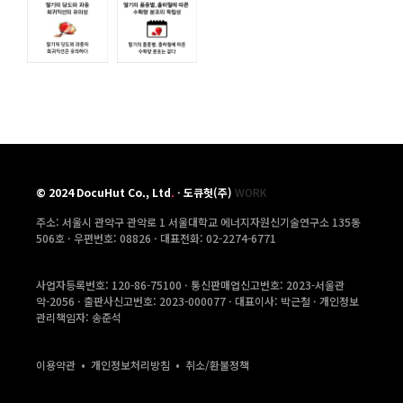
©
2024
DocuHut Co., Ltd
.
·
도큐헛(주)
WORK
주소: 서울시 관악구 관악로 1 서울대학교 에너지자원신기술연구소 135동
506호 ·
우편번호: 08826 · 대표전화: 02-2274-6771
사업자등록번호: 120-86-75100 · 통신판매업신고번호: 2023-서울관
악-2056 · 출판사신고번호: 2023-000077 · 대표이사: 박근철 · 개인정보
관리책임자: 송준석
이용약관
•
개인정보처리방침
•
취소/환불정책