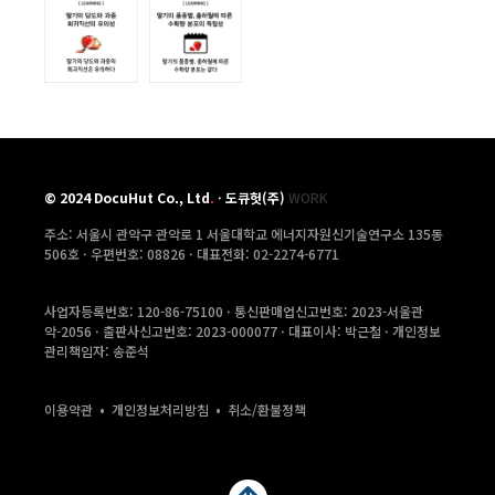
©
2024
DocuHut Co., Ltd
.
·
도큐헛(주)
WORK
주소: 서울시 관악구 관악로 1 서울대학교 에너지자원신기술연구소 135동
506호 ·
우편번호: 08826 · 대표전화: 02-2274-6771
사업자등록번호: 120-86-75100 · 통신판매업신고번호: 2023-서울관
악-2056 · 출판사신고번호: 2023-000077 · 대표이사: 박근철 · 개인정보
관리책임자: 송준석
이용약관
•
개인정보처리방침
•
취소/환불정책