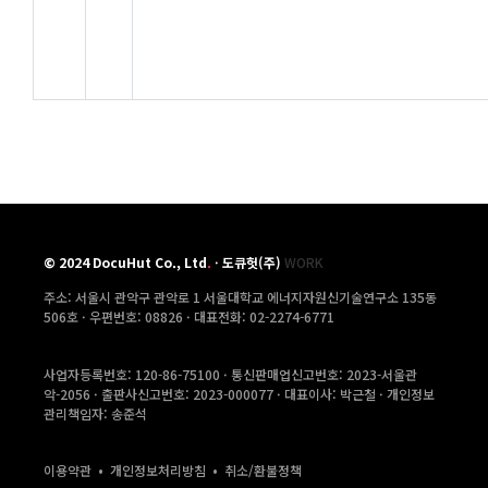
©
2024
DocuHut Co., Ltd
.
·
도큐헛(주)
WORK
주소: 서울시 관악구 관악로 1 서울대학교 에너지자원신기술연구소 135동
506호 ·
우편번호: 08826 · 대표전화: 02-2274-6771
사업자등록번호: 120-86-75100 · 통신판매업신고번호: 2023-서울관
악-2056 · 출판사신고번호: 2023-000077 · 대표이사: 박근철 · 개인정보
관리책임자: 송준석
이용약관
•
개인정보처리방침
•
취소/환불정책