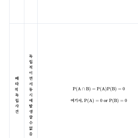
독
립
적
이
배
면
타
서 
P
(
A
∩
B
)
=
P
(
A
)
P
(
B
)
=
0
적 
동
P
(
A
∩
B
)
=
P
(
A
)
P
(
B
)
=
0
독
시
P
(
A
)
=
0
P
(
B
)
=
0
립
에 
여기서, 
 or 
P
(
A
)
=
0
P
(
B
)
=
0
사
발
건
생
할 
수 
없
음