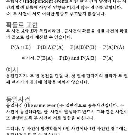
독립사건(independent events)이란 한 사건의 발생이 다른 사
건의 발생 확률에 아무런 영향을 미치지 않는 경우를 말합니다.
즉, 두 사건이 서로 어떠한 영향도 주고받지 않습니다.
확률로 표현
A
B
두 사건
와
가 독립이라면 , 곱사건의 확률을 개별 사건의 확률
A
B
의 곱으로 쉽게 계산할 수 있습니다.
P
(
A
∩
B
)
=
P
(
B
|
A
)
P
(
A
)
=
P
(
A
|
B
)
P
(
B
)
=
P
(
A
)
P
(
A
)
P
(
A
∩
B
)
=
P
(
B
|
A
)
P
(
A
)
=
P
(
A
|
B
)
P
(
B
)
=
P
(
A
)
P
(
A
)
P
(
B
|
A
)
=
P
(
B
)
P
(
A
|
B
)
=
P
(
A
)
여기서,
and
P
(
B
|
A
)
=
P
(
B
)
P
(
A
|
B
)
=
P
(
A
)
예시
동전던지기: 두 번 동전을 던질 때, 첫 번째 던지기의 결과가 두 번
째 던지기의 결과에 영향을 미치지 않습니다.
동일사건
동일사건 (the same event)은 일반적으로 종속사건입니다. 두
사건이 동일하다면, 한 사건이 발생하고 반드시 그와 같은 사건이
또 발생하도록 두 사건이 서로 영향을 미칩니다.
그러나, 두 사건이 발생확률이 0인 사건이나 1인 사건인 경우에는
독립사건으로 볼 수 있습니다.