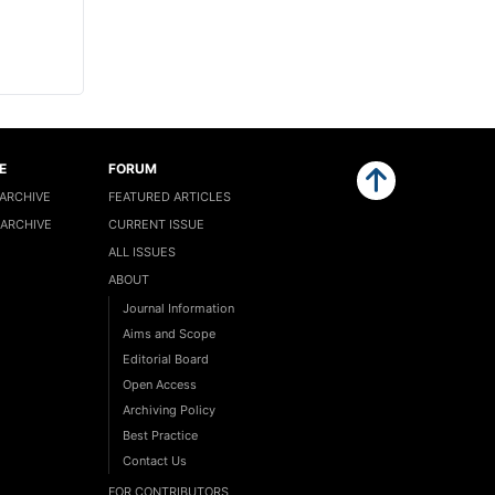
E
FORUM
RCHIVE
FEATURED ARTICLES
 ARCHIVE
CURRENT ISSUE
ALL ISSUES
ABOUT
Journal Information
Aims and Scope
Editorial Board
Open Access
Archiving Policy
Best Practice
Contact Us
FOR CONTRIBUTORS