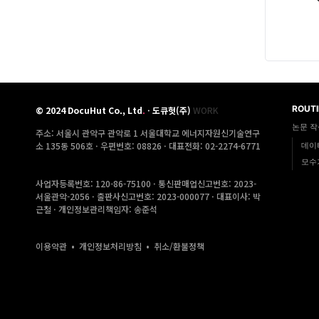
ROUTI
©
2024
DocuHut Co., Ltd
.
·
도큐헛(주)
WORK
논문 작
주소: 서울시 관악구 관악로 1 서울대학교 에너지자원신기술연구
소 135동 506호 ·
우편번호: 08826 · 대표전화: 02-2274-6771
데이
모수
사업자등록번호: 120-86-75100 · 통신판매업신고번호: 2023-
서울관악-2056 · 출판사신고번호: 2023-000077 · 대표이사: 박
근철 · 개인정보관리책임자: 송준석
이용약관
•
개인정보처리방침
•
취소/환불정책