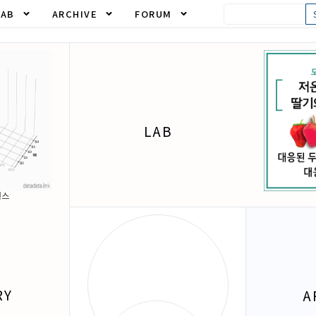
LAB
ARCHIVE
FORUM
LAB
언스
RY
A