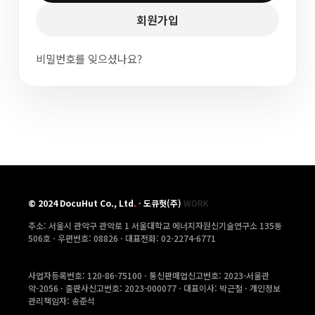
회원가입
비밀번호를 잊으셨나요?
©
2024
DocuHut Co., Ltd
.
·
도큐헛(주)
WORK
주소: 서울시 관악구 관악로 1 서울대학교 에너지자원신기술연구소 135동
506호 ·
우편번호: 08826 · 대표전화: 02-2274-6771
사업자등록번호: 120-86-75100 · 통신판매업신고번호: 2023-서울관
악-2056 · 출판사신고번호: 2023-000077 · 대표이사: 박근철 · 개인정보
관리책임자: 송준석